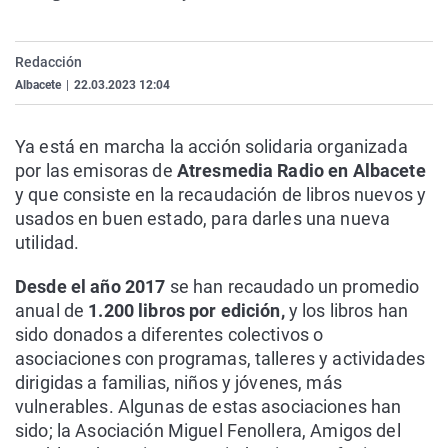
La rosa de los vientos
Caso
Extremadura
Virales
Gente viajera
Retornados
Galicia
Televisión
Redacción
Como el perro y el gat
Equipo de investigaci
La Rioja
Elecciones
Albacete
|
22.03.2023 12:04
Operación Viuda Negr
Navarra
Ya está en marcha la acción solidaria organizada
País Vasco
por las emisoras de
Atresmedia Radio en Albacete
y que consiste en la recaudación de libros nuevos y
usados en buen estado, para darles una nueva
utilidad.
Desde el año 2017
se han recaudado un promedio
anual de
1.200 libros por edición,
y los libros han
sido donados a diferentes colectivos o
asociaciones con programas, talleres y actividades
dirigidas a familias, niños y jóvenes, más
vulnerables. Algunas de estas asociaciones han
sido; la Asociación Miguel Fenollera, Amigos del