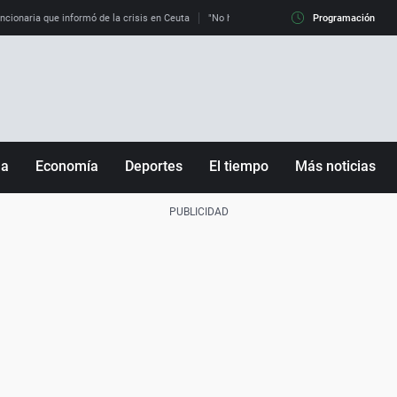
uncionaria que informó de la crisis en Ceuta
"No hay mafias, que no nos engañen": exper
Programación
ña
Economía
Deportes
El tiempo
Más noticias
Fútbol
Sociedad
Baloncesto
Mundo
Tenis
Salud
Motor
Cultura
Ciencia y Tecnología
adrid
Gastronomía
nciana
Medio ambiente