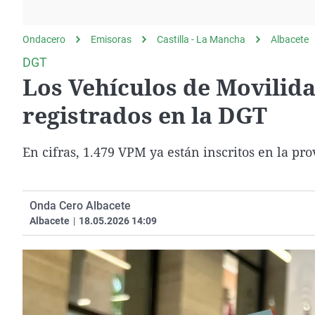
La rosa de los vientos
Caso
Extremadura
Gente viajera
Retornados
Galicia
Ondacero
Emisoras
Castilla - La Mancha
Albacete
Como el perro y el
Equipo de investigación
La Rioja
DGT
gato
Los Vehículos de Movilid
Operación Viuda
Navarra
Negra
País Vasco
registrados en la DGT
En cifras, 1.479 VPM ya están inscritos en la provi
Onda Cero Albacete
Albacete
|
18.05.2026 14:09