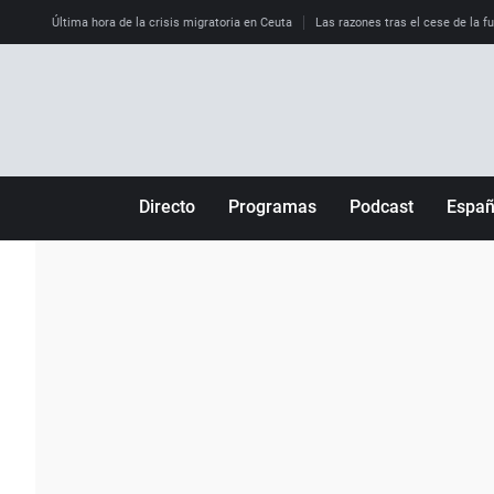
Última hora de la crisis migratoria en Ceuta
Las razones tras el cese de la f
Directo
Programas
Podcast
Espa
Más de uno
Los Perseguidos
Andalucía
Por fin
Malas decisiones
Aragón
Julia en la onda
Expedientes del más allá
Baleares
La brújula
El viaje del Guernica
Cantabria
Radioestadio
Invisibles
Cataluña
Radioestadio noche
Prohibido morirse
Comunidad de M
El colegio invisible
Esto no ha pasado
Comunitat Vale