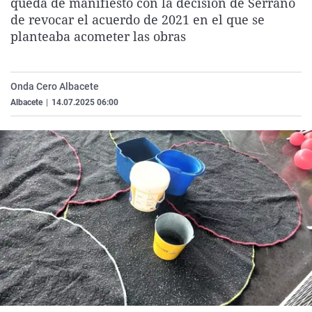
queda de manifiesto con la decisión de Serrano
La rosa de los vientos
Caso
Extremadura
Virales
de revocar el acuerdo de 2021 en el que se
planteaba acometer las obras
Gente viajera
Retornados
Galicia
Televisión
Como el perro y el gat
Equipo de investigaci
La Rioja
Elecciones
Operación Viuda Negr
Navarra
Onda Cero Albacete
Albacete
|
14.07.2025 06:00
País Vasco