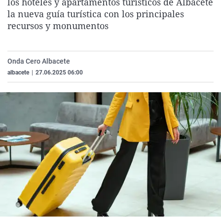
los hoteles y apartamentos turísticos de Albacete
La rosa de los vientos
Caso
Extremadura
Virales
la nueva guía turística con los principales
recursos y monumentos
Gente viajera
Retornados
Galicia
Televisión
Como el perro y el gat
Equipo de investigaci
La Rioja
Elecciones
Operación Viuda Negr
Navarra
Onda Cero Albacete
albacete
|
27.06.2025 06:00
País Vasco