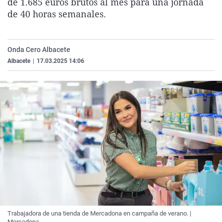
de 1.685 euros brutos al mes para una jornada
La rosa de los vientos
Caso
Extremadura
Virales
de 40 horas semanales.
Gente viajera
Retornados
Galicia
Televisión
Como el perro y el gat
Equipo de investigaci
La Rioja
Elecciones
Onda Cero Albacete
Operación Viuda Negr
Navarra
Albacete
|
17.03.2025 14:06
País Vasco
Trabajadora de una tienda de Mercadona en campaña de verano. |
Mercadona