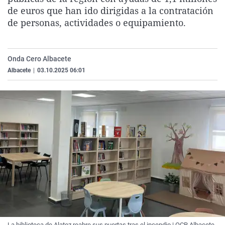
La rosa de los vientos
Caso
Extremadura
Virales
de euros que han ido dirigidas a la contratación
de personas, actividades o equipamiento.
Gente viajera
Retornados
Galicia
Televisión
Como el perro y el gat
Equipo de investigaci
La Rioja
Elecciones
Onda Cero Albacete
Operación Viuda Negr
Navarra
Albacete
|
03.10.2025 06:01
País Vasco
La biblioteca de Alatoz reabre sus puertas tras el incendio | OCR Albacete