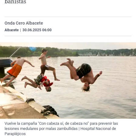
bañistas
La rosa de los vientos
Caso
Extremadura
Virales
Gente viajera
Retornados
Galicia
Televisión
Onda Cero Albacete
Como el perro y el gat
Equipo de investigaci
La Rioja
Elecciones
Albacete
|
30.06.2025 06:00
Operación Viuda Negr
Navarra
País Vasco
Vuelve la campaña "Con cabeza sí, de cabeza no” para prevenir las
lesiones medulares por malas zambullidas | Hospital Nacional de
Parapléjicos