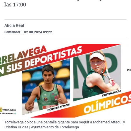
las 17:00
La rosa de los vientos
Caso
Extremadura
Virales
Gente viajera
Retornados
Galicia
Televisión
Como el perro y el gat
Equipo de investigaci
La Rioja
Elecciones
Alicia Real
Santander
|
02.08.2024 09:22
Operación Viuda Negr
Navarra
País Vasco
Torrelavega coloca una pantalla gigante para seguir a Mohamed Attaoui y
Cristina Bucsa | Ayuntamiento de Torrelavega