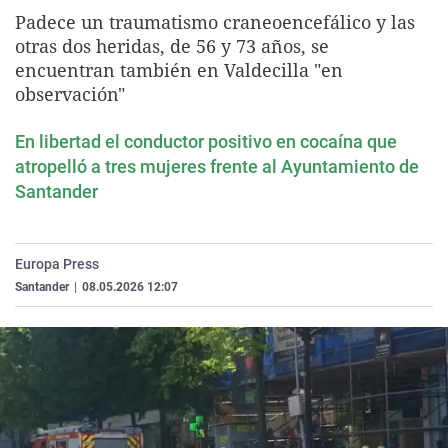
La rosa de los vientos
Caso
Extremadura
Virales
Padece un traumatismo craneoencefálico y las
otras dos heridas, de 56 y 73 años, se
Gente viajera
Retornados
Galicia
Televisión
encuentran también en Valdecilla "en
Como el perro y el gat
Equipo de investigaci
La Rioja
Elecciones
observación"
Operación Viuda Negr
Navarra
En libertad el conductor positivo en cocaína que
País Vasco
atropelló a tres mujeres frente al Ayuntamiento de
Santander
Europa Press
Santander
|
08.05.2026 12:07