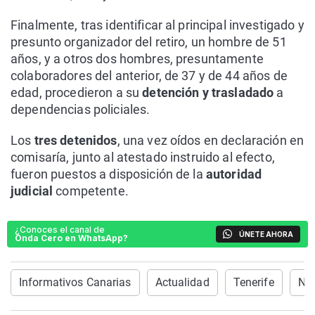
Finalmente, tras identificar al principal investigado y
presunto organizador del retiro, un hombre de 51
años, y a otros dos hombres, presuntamente
colaboradores del anterior, de 37 y de 44 años de
edad, procedieron a su
detención y trasladado
a
dependencias policiales.
Los
tres detenidos
, una vez oídos en declaración en
comisaría, junto al atestado instruido al efecto,
fueron puestos a disposición de la
autoridad
judicial
competente.
¿Conoces el canal de
ÚNETE AHORA
Onda Cero en WhatsApp?
Informativos Canarias
Actualidad
Tenerife
Not