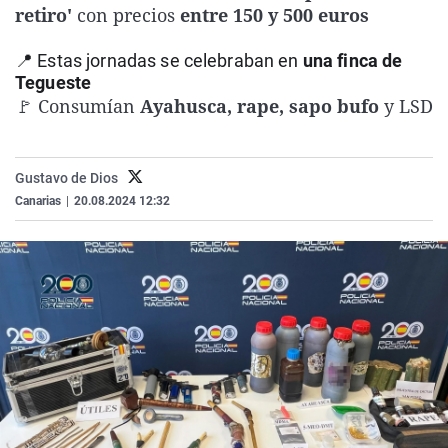
retiro'
con precios
entre 150 y 500 euros
La rosa de los vientos
Caso
Extremadura
Virales
Gente viajera
Retornados
Galicia
Televisión
📍 Estas jornadas se celebraban en
una finca de
Tegueste
Como el perro y el gat
Equipo de investigaci
La Rioja
Elecciones
🚩 Consumían
Ayahusca, rape, sapo bufo
y LSD
Operación Viuda Negr
Navarra
País Vasco
Gustavo de Dios
Canarias
|
20.08.2024 12:32