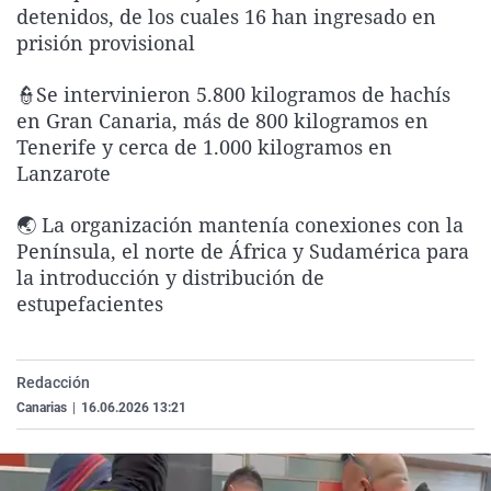
detenidos, de los cuales 16 han ingresado en
La rosa de los vientos
Caso
Extremadura
Virales
prisión provisional
Gente viajera
Retornados
Galicia
Televisión
👮Se intervinieron 5.800 kilogramos de hachís
Como el perro y el gat
Equipo de investigaci
La Rioja
Elecciones
en Gran Canaria, más de 800 kilogramos en
Operación Viuda Negr
Navarra
Tenerife y cerca de 1.000 kilogramos en
Lanzarote
País Vasco
🌏 La organización mantenía conexiones con la
Península, el norte de África y Sudamérica para
la introducción y distribución de
estupefacientes
Redacción
Canarias
|
16.06.2026 13:21