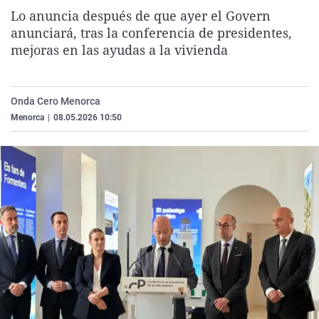
La rosa de los vientos
Caso
Extremadura
Virales
Lo anuncia después de que ayer el Govern
anunciará, tras la conferencia de presidentes,
Gente viajera
Retornados
Galicia
Televisión
mejoras en las ayudas a la vivienda
Como el perro y el gat
Equipo de investigaci
La Rioja
Elecciones
Operación Viuda Negr
Navarra
Onda Cero Menorca
País Vasco
Menorca
|
08.05.2026 10:50