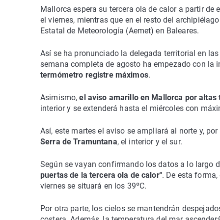
Mallorca espera su tercera ola de calor a partir de
el viernes, mientras que en el resto del archipiélag
Estatal de Meteorología (Aemet) en Baleares.
Así se ha pronunciado la delegada territorial en la
semana completa de agosto ha empezado con la inf
termómetro registre máximos
.
Asimismo,
el aviso amarillo en Mallorca por alta
interior y se extenderá hasta el miércoles con máx
Así, este martes el aviso se ampliará al norte y, po
Serra de Tramuntana
, el interior y el sur.
Según se vayan confirmando los datos a lo largo d
puertas de la tercera ola de calor"
. De esta forma,
viernes se situará en los 39ºC.
Por otra parte, los cielos se mantendrán despejad
costera. Además, la temperatura del mar ascenderá