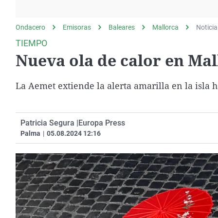
La rosa de los vientos
Caso
Extremadura
Gente viajera
Retornados
Galicia
Ondacero
Emisoras
Baleares
Mallorca
Noticia
Como el perro y el
Equipo de investigación
La Rioja
TIEMPO
gato
Nueva ola de calor en Mal
Operación Viuda
Navarra
Negra
País Vasco
La Aemet extiende la alerta amarilla en la isla h
Patricia Segura |
Europa Press
Palma
|
05.08.2024 12:16