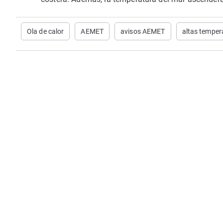
Ola de calor
AEMET
avisos AEMET
altas temper