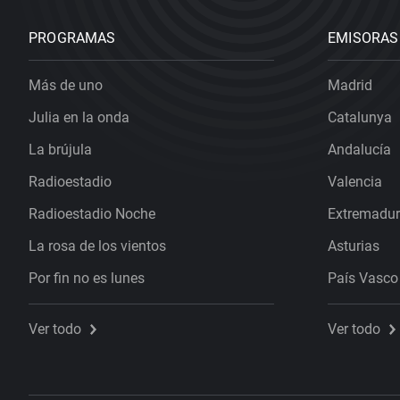
PROGRAMAS
EMISORAS
Más de uno
Madrid
Julia en la onda
Catalunya
La brújula
Andalucía
Radioestadio
Valencia
Radioestadio Noche
Extremadu
La rosa de los vientos
Asturias
Por fin no es lunes
País Vasco
Ver todo
Ver todo