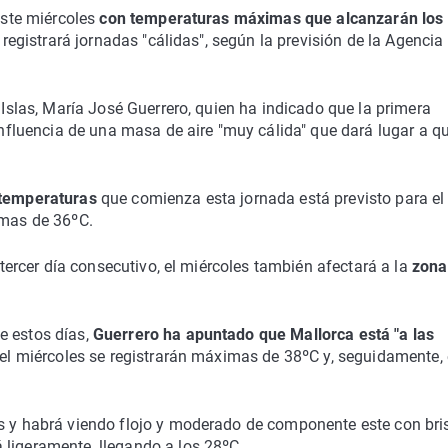
 este miércoles
con temperaturas máximas que alcanzarán los
o registrará jornadas "cálidas", según la previsión de la Agencia
s Islas, María José Guerrero, quien ha indicado que la primera
luencia de una masa de aire "muy cálida" que dará lugar a q
s temperaturas
que comienza esta jornada está previsto para el
imas de 36ºC.
r tercer día consecutivo, el miércoles también afectará a la
zona
e estos días,
Guerrero ha apuntado que Mallorca está "a las
 el miércoles se registrarán máximas de 38ºC y, seguidamente, 
os y habrá viendo flojo y moderado de componente este con bri
 ligeramente, llegando a los 28ºC.