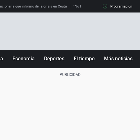
uncionaria que informó de la crisis en Ceuta
"No hay mafias, que no nos engañen": exper
Programación
ña
Economía
Deportes
El tiempo
Más noticias
Fútbol
Sociedad
Baloncesto
Mundo
Tenis
Salud
Motor
Cultura
Ciencia y Tecnología
adrid
Gastronomía
nciana
Medio ambiente