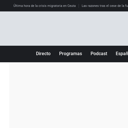
Última hora de la crisis migratoria en Ceuta
Las razones tras el cese de la f
Directo
Programas
Podcast
Espa
Más de uno
Los Perseguidos
Andalucía
Por fin
Malas decisiones
Aragón
Julia en la onda
Expedientes del más allá
Baleares
La brújula
El viaje del Guernica
Cantabria
Radioestadio
Invisibles
Cataluña
Radioestadio noche
Prohibido morirse
Comunidad de M
El colegio invisible
Esto no ha pasado
Comunitat Vale