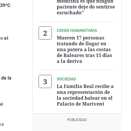
medicina es que ningún
 39ºC
paciente deje de sentirse
escuchado”
CRISIS HUMANITARIA
Mueren 17 personas
ue
el
tratando de llegar en
una patera a las costas
de Baleares tras 15 días
a la deriva
 de la
SOCIEDAD
La Familia Real recibe a
una representación de
la sociedad balear en el
Palacio de Marivent
el
sa