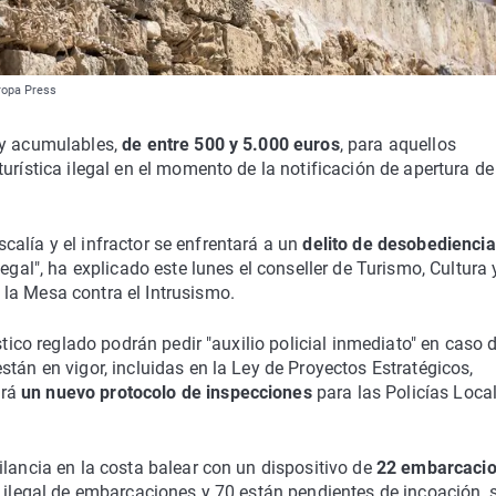
uropa Press
 y acumulables,
de entre 500 y 5.000 euros
, para aquellos
urística ilegal en el momento de la notificación de apertura de
iscalía y el infractor se enfrentará a un
delito de desobediencia
egal", ha explicado este lunes el conseller de Turismo, Cultura 
la Mesa contra el Intrusismo.
stico reglado podrán pedir "auxilio policial inmediato" en caso 
stán en vigor, incluidas en la Ley de Proyectos Estratégicos,
ará
un nuevo protocolo de inspecciones
para las Policías Loca
ilancia en la costa balear con un dispositivo de
22 embarcaci
r ilegal de embarcaciones y 70 están pendientes de incoación,