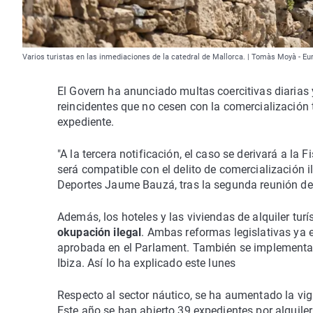
Varios turistas en las inmediaciones de la catedral de Mallorca. | Tomàs Moyà - E
El Govern ha anunciado multas coercitivas diarias
reincidentes que no cesen con la comercialización t
expediente.
"A la tercera notificación, el caso se derivará a la F
será compatible con el delito de comercialización il
Deportes Jaume Bauzá, tras la segunda reunión de 
Además, los hoteles y las viviendas de alquiler turí
okupación ilegal
. Ambas reformas legislativas ya e
aprobada en el Parlament. También se implement
Ibiza. Así lo ha explicado este lunes
Respecto al sector náutico, se ha aumentado la vig
Este año se han abierto 39 expedientes por alquile