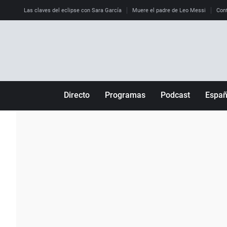
Las claves del eclipse con Sara García
Muere el padre de Leo Messi
Cont
Directo
Programas
Podcast
Espa
Más de uno
Los Perseguidos
Andalucía
Por fin
Malas decisiones
Aragón
Julia en la onda
Expedientes del más allá
Baleares
La brújula
El viaje del Guernica
Cantabria
Radioestadio
Invisibles
Cataluña
Radioestadio noche
Prohibido morirse
Comunidad de M
El colegio invisible
Esto no ha pasado
Comunitat Vale