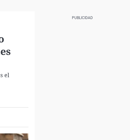
o
tes
s el