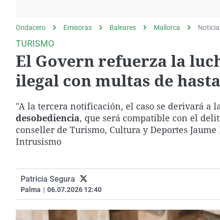
La rosa de los vientos
Caso
Extremadura
Gente viajera
Retornados
Galicia
Ondacero
Emisoras
Baleares
Mallorca
Noticia
Como el perro y el
Equipo de investigación
La Rioja
TURISMO
gato
El Govern refuerza la luch
Operación Viuda
Navarra
Negra
País Vasco
ilegal con multas de hast
"A la tercera notificación, el caso se derivará a l
desobediencia
, que será compatible con el delit
conseller de Turismo, Cultura y Deportes Jaume 
Intrusismo
Patricia Segura
Palma
|
06.07.2026 12:40