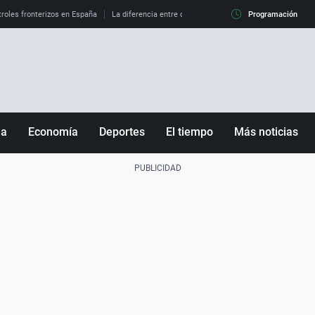
roles fronterizos en España
La diferencia entre observar el eclipse al 99% y al 100%
Programación
ña
Economía
Deportes
El tiempo
Más noticias
Fútbol
Sociedad
Baloncesto
Mundo
Tenis
Salud
Motor
Cultura
Ciencia y Tecnología
adrid
Gastronomía
nciana
Medio ambiente