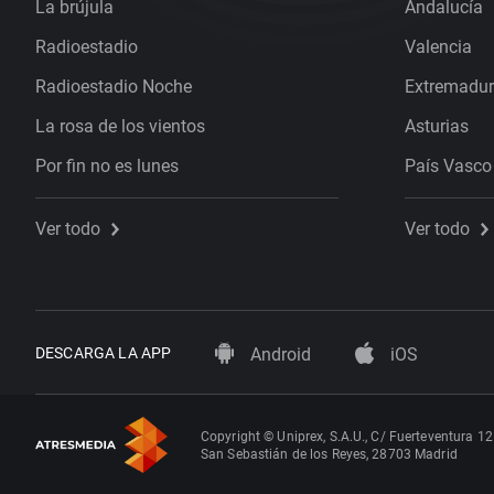
La brújula
Andalucía
Radioestadio
Valencia
Radioestadio Noche
Extremadu
La rosa de los vientos
Asturias
Por fin no es lunes
País Vasco
Ver todo
Ver todo
DESCARGA LA APP
Android
iOS
Copyright © Uniprex, S.A.U., C/ Fuerteventura 12
San Sebastián de los Reyes, 28703 Madrid