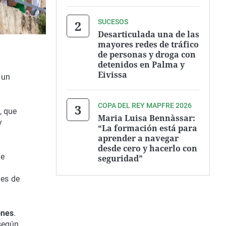
SUCESOS
Desarticulada una de las
mayores redes de tráfico
de personas y droga con
detenidos en Palma y
Eivissa
 un
COPA DEL REY MAPFRE 2026
, que
Maria Luisa Bennàssar:
y
“La formación está para
aprender a navegar
desde cero y hacerlo con
de
seguridad”
les de
ones
.
 según