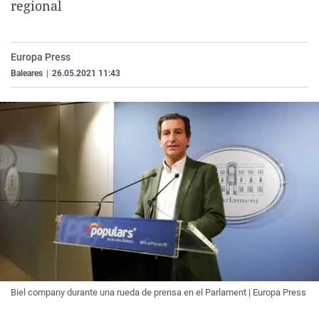
regional
La rosa de los vientos
Caso
Extremadura
Virales
Gente viajera
Retornados
Galicia
Televisión
Europa Press
Como el perro y el gat
Equipo de investigaci
La Rioja
Elecciones
Baleares
|
26.05.2021 11:43
Operación Viuda Negr
Navarra
País Vasco
Biel company durante una rueda de prensa en el Parlament | Europa Press