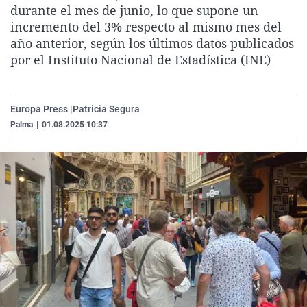
durante el mes de junio, lo que supone un
La rosa de los vientos
Caso
Extremadura
Virales
incremento del 3% respecto al mismo mes del
Gente viajera
Retornados
Galicia
Televisión
año anterior, según los últimos datos publicados
por el Instituto Nacional de Estadística (INE)
Como el perro y el gat
Equipo de investigaci
La Rioja
Elecciones
Operación Viuda Negr
Navarra
País Vasco
Europa Press |
Patricia Segura
Palma
|
01.08.2025 10:37