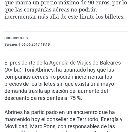
que marca un precio máximo de 90 euros, por lo
La rosa de los vientos
Caso
Extremadura
Virales
que las compañías aéreas no podrán
Gente viajera
Retornados
Galicia
Televisión
incrementar más allá de este límite los billetes.
Como el perro y el gat
Equipo de investigaci
La Rioja
Elecciones
Operación Viuda Negr
Navarra
ondacero.es
Baleares
|
06.06.2017 18:19
País Vasco
El presidente de la Agencia de Viajes de Baleares
(Aviba), Toni Abrines, ha apuntado hoy que las
compañías aéreas no podrán incrementar los
precios de los billetes sin que exista una mayor
demanda tras la aplicación del aumento del
descuento de residentes al 75 %.
Abrines ha participado en un encuentro que ha
mantenido hoy el conseller de Territorio, Energía y
Movilidad, Marc Pons, con responsables de las