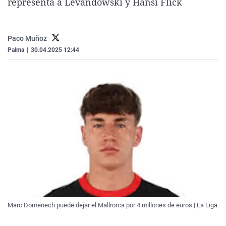
representa a Levandowski y Hansi Flick
La rosa de los vientos
Caso
Extremadura
Virales
Gente viajera
Retornados
Galicia
Televisión
Paco Muñoz
Como el perro y el gat
Equipo de investigaci
La Rioja
Elecciones
Palma
|
30.04.2025 12:44
Operación Viuda Negr
Navarra
País Vasco
Marc Domenech puede dejar el Mallrorca por 4 millones de euros | La Liga