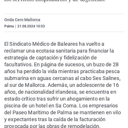
La rosa de los vientos
Caso
Extremadura
Virales
Gente viajera
Retornados
Galicia
Televisión
Onda Cero Mallorca
Como el perro y el gat
Equipo de investigaci
La Rioja
Elecciones
Palma
|
21.08.2024 10:53
Operación Viuda Negr
Navarra
El Sindicato Médico de Baleares ha vuelto a
País Vasco
reclamar una ecotasa sanitaria para financiar la
estrategia de captación y fidelización de
facultativos. En página de sucesos, un buzo de 28
años ha perdido la vida mientras practicaba pesca
submarina en aguas cercanas al cabo Ses Salines,
al sur de Mallorca. Además, un adolescente de 16
años, de nacionalidad irlandesa, se encuentra en
estado crítico tras sufrir un ahogamiento en la
piscina de un hotel en Sa Coma. Los empresarios
del Paseo Marítimo de Palma se mantienen en vilo
y expectantes tras la caída de la facturación
provocada por las obras de remodelación.