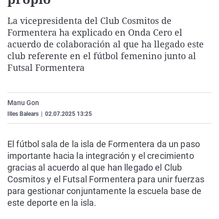
La rosa de los vientos
Caso
Extremadura
Virales
La vicepresidenta del Club Cosmitos de
Gente viajera
Retornados
Galicia
Televisión
Formentera ha explicado en Onda Cero el
Como el perro y el gat
Equipo de investigaci
La Rioja
Elecciones
acuerdo de colaboración al que ha llegado este
club referente en el fútbol femenino junto al
Operación Viuda Negr
Navarra
Futsal Formentera
País Vasco
Manu Gon
Illes Balears
|
02.07.2025 13:25
El fútbol sala de la isla de Formentera da un paso
importante hacia la integración y el crecimiento
gracias al acuerdo al que han llegado el Club
Cosmitos y el Futsal Formentera para unir fuerzas
para gestionar conjuntamente la escuela base de
este deporte en la isla.