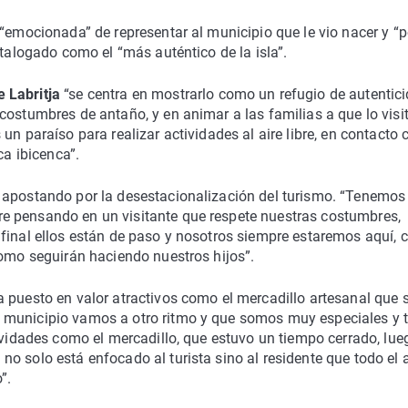
“emocionada” de representar al municipio que le vio nacer y “
atalogado como el “más auténtico de la isla”.
e Labritja
“se centra en mostrarlo como un refugio de autentici
costumbres de antaño, y en animar a las familias a que lo visi
n paraíso para realizar actividades al aire libre, en contacto 
ca ibicenca”.
 apostando por la desestacionalización del turismo. “Tenemos
e pensando en un visitante que respete nuestras costumbres,
 final ellos están de paso y nosotros siempre estaremos aquí,
como seguirán haciendo nuestros hijos”.
 puesto en valor atractivos como el mercadillo artesanal que 
 municipio vamos a otro ritmo y que somos muy especiales y t
ividades como el mercadillo, que estuvo un tiempo cerrado, lue
o solo está enfocado al turista sino al residente que todo el 
”.