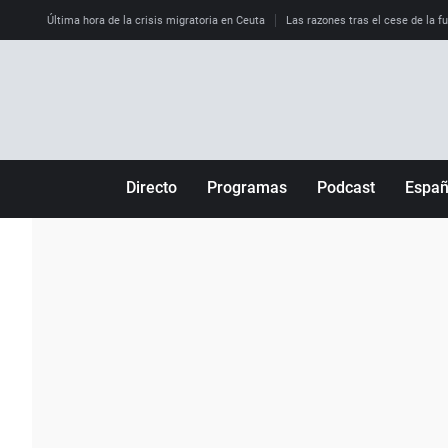
Última hora de la crisis migratoria en Ceuta
Las razones tras el cese de la f
Directo
Programas
Podcast
Espa
Más de uno
Los Perseguidos
Andalucía
Por fin
Malas decisiones
Aragón
Julia en la onda
Expedientes del más allá
Baleares
La brújula
El viaje del Guernica
Cantabria
Radioestadio
Invisibles
Cataluña
Radioestadio noche
Prohibido morirse
Comunidad de M
El colegio invisible
Esto no ha pasado
Comunitat Vale