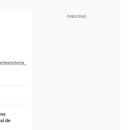
Formentera,
Uno
al de