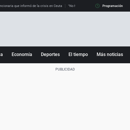
uncionaria que informó de la crisis en Ceuta
"No hay mafias, que no nos engañen": exper
Programación
ña
Economía
Deportes
El tiempo
Más noticias
Fútbol
Sociedad
Baloncesto
Mundo
Tenis
Salud
Motor
Cultura
Ciencia y Tecnología
adrid
Gastronomía
nciana
Medio ambiente