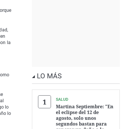
porque
dad,
ten
con la
 como
LO MÁS
se
SALUD
al
Martina Septiembre: "En
go lo
el eclipse del 12 de
año lo
agosto, solo unos
segundos bastan para