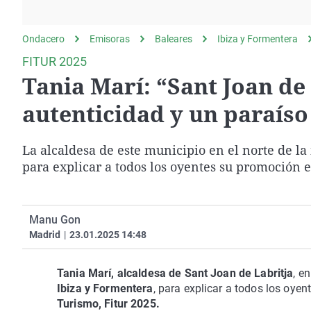
La rosa de los vientos
Caso
Extremadura
Gente viajera
Retornados
Galicia
Ondacero
Emisoras
Baleares
Ibiza y Formentera
Como el perro y el
Equipo de investigación
La Rioja
FITUR 2025
gato
Tania Marí: “Sant Joan de 
Operación Viuda
Navarra
Negra
País Vasco
autenticidad y un paraíso
La alcaldesa de este municipio en el norte de la
para explicar a todos los oyentes su promoción e
Manu Gon
Madrid
|
23.01.2025 14:48
Tania Marí, alcaldesa de Sant Joan de Labritja
, e
Ibiza y Formentera
, para explicar a todos los oye
Turismo, Fitur 2025.