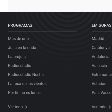
PROGRAMAS
EMISORAS
Más de uno
Madrid
Julia en la onda
Catalunya
La brújula
Andalucía
Radioestadio
Valencia
Radioestadio Noche
Extremadu
La rosa de los vientos
Asturias
Por fin no es lunes
País Vasco
Ver todo
Ver todo