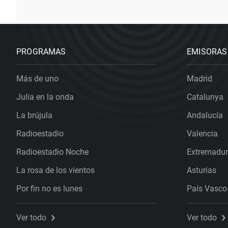
PROGRAMAS
EMISORAS
Más de uno
Madrid
Julia en la onda
Catalunya
La brújula
Andalucía
Radioestadio
Valencia
Radioestadio Noche
Extremadu
La rosa de los vientos
Asturias
Por fin no es lunes
País Vasco
Ver todo
Ver todo