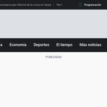
uncionaria que informó de la crisis en Ceuta
"No hay mafias, que no nos engañen": exper
Programación
ña
Economía
Deportes
El tiempo
Más noticias
Fútbol
Sociedad
Baloncesto
Mundo
Tenis
Salud
Motor
Cultura
Ciencia y Tecnología
adrid
Gastronomía
nciana
Medio ambiente