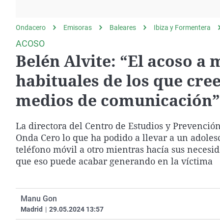
La rosa de los vientos
Caso
Extremadura
Gente viajera
Retornados
Galicia
Ondacero
Emisoras
Baleares
Ibiza y Formentera
Como el perro y el
Equipo de investigación
La Rioja
ACOSO
gato
Belén Alvite: “El acoso a
Operación Viuda
Navarra
Negra
País Vasco
habituales de los que cre
medios de comunicación”
La directora del Centro de Estudios y Prevención
Onda Cero lo que ha podido a llevar a un adoles
teléfono móvil a otro mientras hacía sus necesi
que eso puede acabar generando en la víctima
Manu Gon
Madrid
|
29.05.2024 13:57