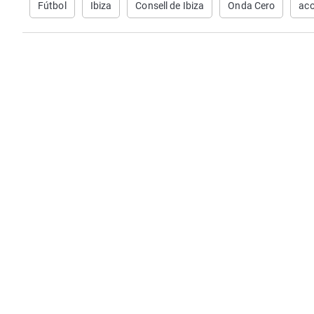
Fútbol
Ibiza
Consell de Ibiza
Onda Cero
aco