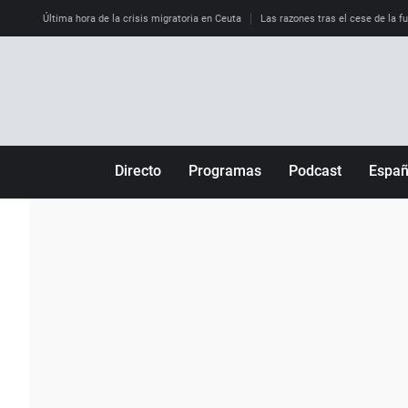
Última hora de la crisis migratoria en Ceuta
Las razones tras el cese de la f
Directo
Programas
Podcast
Espa
Más de uno
Los Perseguidos
Andalucía
Por fin
Malas decisiones
Aragón
Julia en la onda
Expedientes del más allá
Baleares
La brújula
El viaje del Guernica
Cantabria
Radioestadio
Invisibles
Cataluña
Radioestadio noche
Prohibido morirse
Comunidad de M
El colegio invisible
Esto no ha pasado
Comunitat Vale