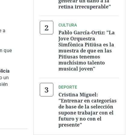
generar un daño a la
retina irrecuperable"
CULTURA
e a
Pablo García-Ortiz: "La
Jove Orquestra
Simfònica Pitiüsa es la
muestra de que en las
in que
Pitiusas tenemos
muchísimo talento
musical joven"
licía
o un
bién
DEPORTE
Cristina Miguel:
"Entrenar en categorías
de base de la selección
supone trabajar con el
futuro y no con el
presente"