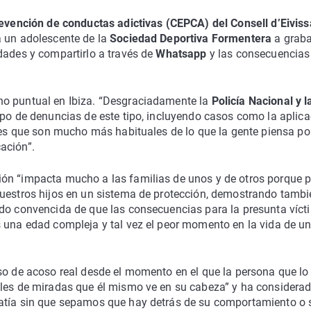
Prevención de conductas adictivas (CEPCA) del Consell d’Eivis
a un adolescente de la
Sociedad Deportiva Formentera
a graba
dades y compartirlo a través de
Whatsapp
y las consecuencias
ho puntual en Ibiza. “Desgraciadamente la
Policía Nacional y l
ipo de denuncias de este tipo, incluyendo casos como la aplica
y es que son mucho más habituales de lo que la gente piensa p
ación”.
ón “impacta mucho a las familias de unos y de otros porque 
nuestros hijos en un sistema de protección, demostrando tambi
ado convencida de que las consecuencias para la presunta víct
 una edad compleja y tal vez el peor momento en la vida de un
o de acoso real desde el momento en el que la persona que lo
iles de miradas que él mismo ve en su cabeza” y ha considera
patía sin que sepamos que hay detrás de su comportamiento o 