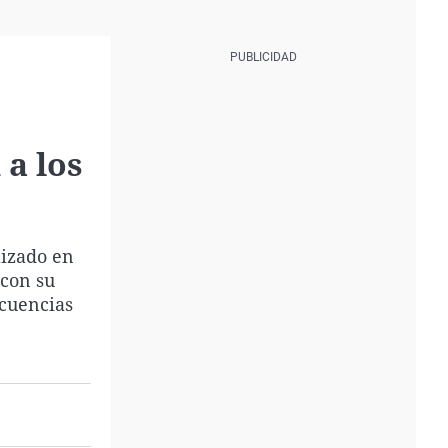
 a los
lizado en
 con su
ecuencias