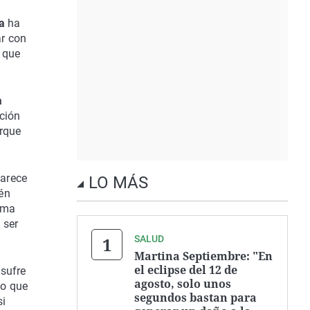
sa
ha
r con
 que
a
ción
orque
parece
LO MÁS
én
ima
 ser
SALUD
Martina Septiembre: "En
el eclipse del 12 de
 sufre
agosto, solo unos
do que
segundos bastan para
si