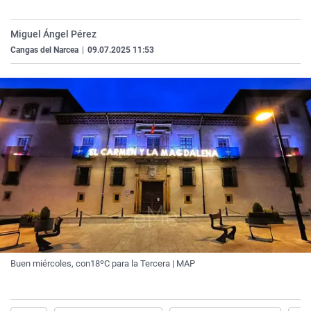
La rosa de los vientos
Caso
Extremadura
Virales
Miguel Ángel Pérez
Gente viajera
Retornados
Galicia
Televisión
Cangas del Narcea
|
09.07.2025 11:53
Como el perro y el gat
Equipo de investigaci
La Rioja
Elecciones
Operación Viuda Negr
Navarra
País Vasco
Buen miércoles, con18ºC para la Tercera | MAP