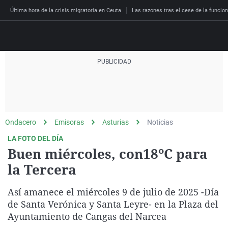
Última hora de la crisis migratoria en Ceuta
Las razones tras el cese de la funcion
Directo
Programas
Podcast
Más de uno
Los Perseguidos
Andalucía
Fútbol
Sociedad
Ondacero
Emisoras
Asturias
Noticias
España
Por fin
Malas decisiones
Aragón
Baloncesto
Mundo
LA FOTO DEL DÍA
Economía
Julia en la onda
Expedientes del más a
Baleares
Tenis
Salud
Buen miércoles, con18ºC para
Deportes
la Tercera
La brújula
El viaje del Guernica
Cantabria
Motor
Cultura
El tiempo
Radioestadio
Invisibles
Cataluña
Ciencia y Tecnología
Así amanece el miércoles 9 de julio de 2025 -Día
Más noticias
Radioestadio noche
Prohibido morirse
Comunidad de Madrid
Gastronomía
de Santa Verónica y Santa Leyre- en la Plaza del
Ayuntamiento de Cangas del Narcea
El colegio invisible
Esto no ha pasado
Comunitat Valenciana
Medio ambiente