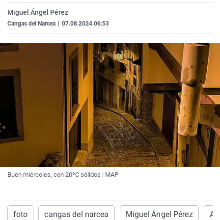
La rosa de los vientos
Caso
Extremadura
Virales
Miguel Ángel Pérez
Cangas del Narcea
|
07.08.2024 06:53
Gente viajera
Retornados
Galicia
Televisión
Como el perro y el gat
Equipo de investigaci
La Rioja
Elecciones
Operación Viuda Negr
Navarra
País Vasco
Buen miércoles, con 20ºC sólidos | MAP
foto
cangas del narcea
Miguel Ángel Pérez
Am