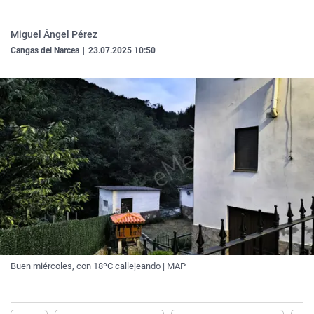
La rosa de los vientos
Caso
Extremadura
Virales
Miguel Ángel Pérez
Gente viajera
Retornados
Galicia
Televisión
Cangas del Narcea
|
23.07.2025 10:50
Como el perro y el gat
Equipo de investigaci
La Rioja
Elecciones
Operación Viuda Negr
Navarra
País Vasco
Buen miércoles, con 18ºC callejeando | MAP