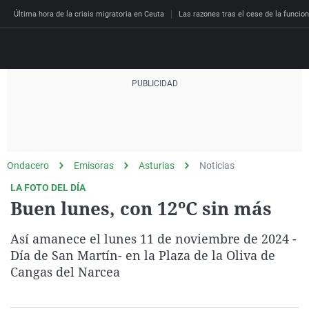
Última hora de la crisis migratoria en Ceuta
Las razones tras el cese de la funcion
Directo
Programas
Podcast
Más de uno
Los Perseguidos
Andalucía
Fútbol
Sociedad
Ondacero
Emisoras
Asturias
Noticias
España
Por fin
Malas decisiones
Aragón
Baloncesto
Mundo
LA FOTO DEL DÍA
Economía
Julia en la onda
Expedientes del más a
Baleares
Tenis
Salud
Buen lunes, con 12ºC sin más
Deportes
La brújula
El viaje del Guernica
Cantabria
Motor
Cultura
Así amanece el lunes 11 de noviembre de 2024 -
El tiempo
Radioestadio
Invisibles
Cataluña
Ciencia y Tecnología
Día de San Martín- en la Plaza de la Oliva de
Más noticias
Cangas del Narcea
Radioestadio noche
Prohibido morirse
Comunidad de Madrid
Gastronomía
El colegio invisible
Esto no ha pasado
Comunitat Valenciana
Medio ambiente