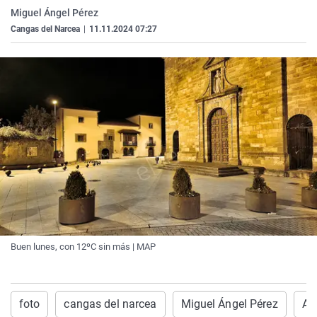
La rosa de los vientos
Caso
Extremadura
Virales
Miguel Ángel Pérez
Cangas del Narcea
|
11.11.2024 07:27
Gente viajera
Retornados
Galicia
Televisión
Como el perro y el gat
Equipo de investigaci
La Rioja
Elecciones
Operación Viuda Negr
Navarra
País Vasco
Buen lunes, con 12ºC sin más | MAP
foto
cangas del narcea
Miguel Ángel Pérez
Am