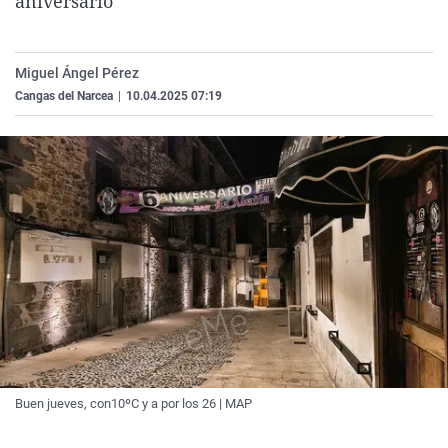
aniversario
La rosa de los vientos
Caso
Extremadura
Virales
Gente viajera
Retornados
Galicia
Televisión
Miguel Ángel Pérez
Como el perro y el gat
Equipo de investigaci
La Rioja
Elecciones
Cangas del Narcea
|
10.04.2025 07:19
Operación Viuda Negr
Navarra
País Vasco
Buen jueves, con10ºC y a por los 26 | MAP