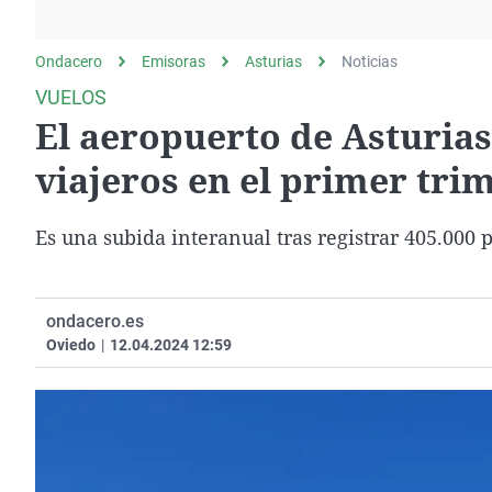
La rosa de los vientos
Caso
Extremadura
Gente viajera
Retornados
Galicia
Ondacero
Emisoras
Asturias
Noticias
Como el perro y el
Equipo de investigación
La Rioja
VUELOS
gato
El aeropuerto de Asturias
Operación Viuda
Navarra
Negra
País Vasco
viajeros en el primer tri
Es una subida interanual tras registrar 405.000 
ondacero.es
Oviedo
|
12.04.2024 12:59