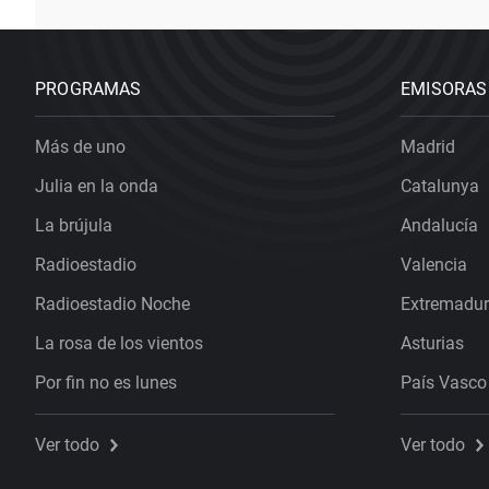
PROGRAMAS
EMISORAS
Más de uno
Madrid
Julia en la onda
Catalunya
La brújula
Andalucía
Radioestadio
Valencia
Radioestadio Noche
Extremadu
La rosa de los vientos
Asturias
Por fin no es lunes
País Vasco
Ver todo
Ver todo