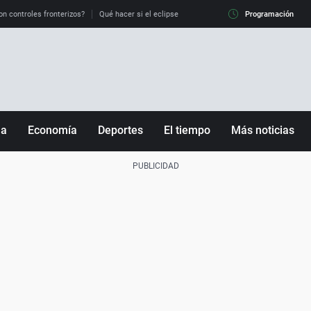
on controles fronterizos?
Qué hacer si el eclipse me pilla conduciendo
Programación
Qué tiempo 
ña
Economía
Deportes
El tiempo
Más noticias
Fútbol
Sociedad
Baloncesto
Mundo
Tenis
Salud
Motor
Cultura
Ciencia y Tecnología
adrid
Gastronomía
nciana
Medio ambiente