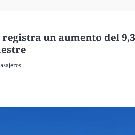
Virales
Televisión
Elecciones
 registra un aumento del 9,
mestre
pasajeros