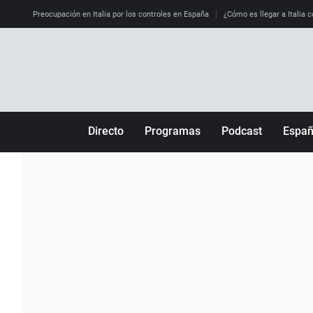
Preocupación en Italia por los controles en España
¿Cómo es llegar a Italia c
Directo
Programas
Podcast
Espa
Más de uno
Los Perseguidos
Andalucía
Por fin
Malas decisiones
Aragón
Julia en la onda
Expedientes del más allá
Baleares
La brújula
El viaje del Guernica
Cantabria
Radioestadio
Invisibles
Cataluña
Radioestadio noche
Prohibido morirse
Comunidad de M
El colegio invisible
Esto no ha pasado
Comunitat Vale