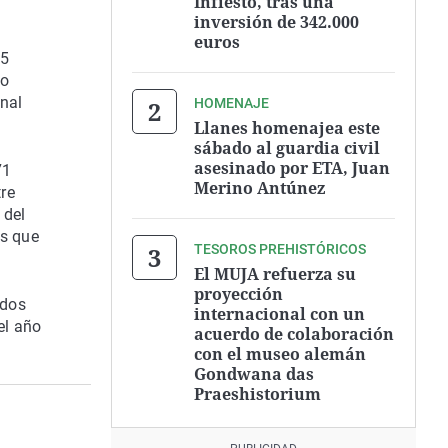
Infiesto, tras una
inversión de 342.000
euros
15
do
onal
HOMENAJE
Llanes homenajea este
sábado al guardia civil
asesinado por ETA, Juan
71
Merino Antúnez
re
 del
ás que
TESOROS PREHISTÓRICOS
El MUJA refuerza su
proyección
ados
internacional con un
el año
acuerdo de colaboración
con el museo alemán
Gondwana das
Praeshistorium