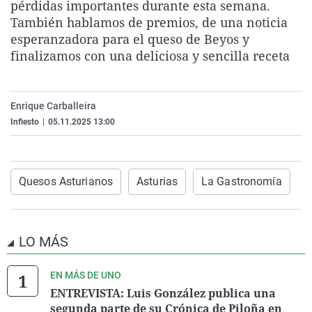
pérdidas importantes durante esta semana.
La rosa de los vientos
Caso
Extremadura
Virales
También hablamos de premios, de una noticia
Gente viajera
Retornados
Galicia
Televisión
esperanzadora para el queso de Beyos y
finalizamos con una deliciosa y sencilla receta
Como el perro y el gat
Equipo de investigaci
La Rioja
Elecciones
Operación Viuda Negr
Navarra
Enrique Carballeira
País Vasco
Infiesto
|
05.11.2025 13:00
Quesos Asturianos
Asturias
La Gastronomía
LO MÁS
EN MÁS DE UNO
ENTREVISTA: Luis González publica una
segunda parte de su Crónica de Piloña en