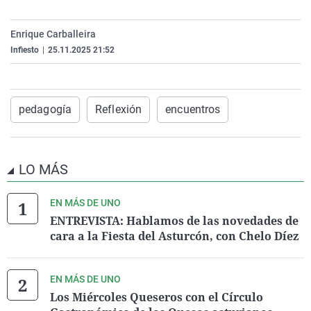
La rosa de los vientos
Caso
Extremadura
Virales
Enrique Carballeira
Gente viajera
Retornados
Galicia
Televisión
Infiesto
|
25.11.2025 21:52
Como el perro y el gat
Equipo de investigaci
La Rioja
Elecciones
Operación Viuda Negr
Navarra
País Vasco
pedagogía
Reflexión
encuentros
LO MÁS
EN MÁS DE UNO
ENTREVISTA: Hablamos de las novedades de
cara a la Fiesta del Asturcón, con Chelo Díez
EN MÁS DE UNO
Los Miércoles Queseros con el Círculo