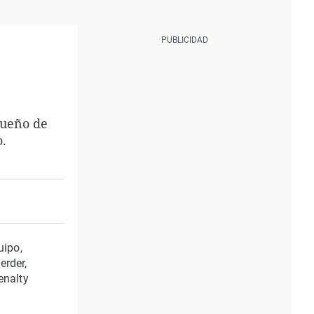
sueño de
o.
uipo,
erder,
enalty
n