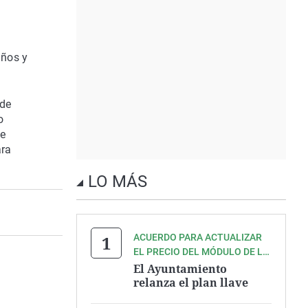
iños y
ede
o
se
ara
LO MÁS
ACUERDO PARA ACTUALIZAR
EL PRECIO DEL MÓDULO DE LA
VIVIENDA PROTEGIDA
El Ayuntamiento
relanza el plan llave