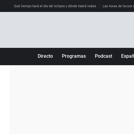
Qué tiempo hará el día del eclipse y dónde habrá nubes
Las horas de locura qu
Directo
Programas
Podcast
Espa
Más de uno
Los Perseguidos
Andalucía
Por fin
Malas decisiones
Aragón
Julia en la onda
Expedientes del más allá
Baleares
La brújula
El viaje del Guernica
Cantabria
Radioestadio
Invisibles
Cataluña
Radioestadio noche
Prohibido morirse
Comunidad de M
El colegio invisible
Esto no ha pasado
Comunitat Vale