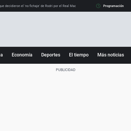
e decidieron el 'no fichaje' de Rodri por el Real Madrid y su 'sí' al Barça
Programación
La llamada de
ña
Economía
Deportes
El tiempo
Más noticias
Fútbol
Sociedad
Baloncesto
Mundo
Tenis
Salud
Motor
Cultura
Ciencia y Tecnología
adrid
Gastronomía
nciana
Medio ambiente