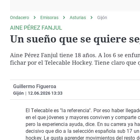
La rosa de los vientos
Caso
Extremadura
Gente viajera
Retornados
Galicia
Ondacero
Emisoras
Asturias
Gijón
Como el perro y el
Equipo de investigación
La Rioja
AINE PÉREZ FANJUL
gato
Un sueño que se quiere se
Operación Viuda
Navarra
Negra
País Vasco
Aine Pérez Fanjul tiene 18 años. A los 6 se enf
fichar por el Telecable Hockey. Tiene claro que 
Guillermo Figueroa
Gijón
|
12.06.2026 13:33
El Telecable es "la referencia". Por eso haber lleg
en el que jóvenes y mayores conviven y comparte co
pero la experiencia ayuda, dice. En su carrera ya 
decisivo que dio a la selección española sub 17 un
hockey. Le gusta aprender movimientos del resto d