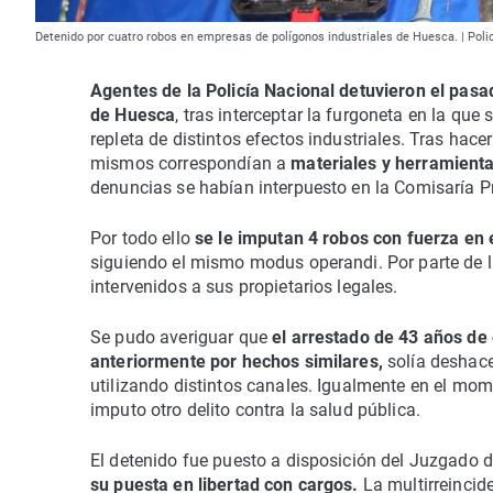
Detenido por cuatro robos en empresas de polígonos industriales de Huesca. | Pol
Agentes de la Policía Nacional detuvieron el pas
de Huesca
, tras interceptar la furgoneta en la qu
repleta de distintos efectos industriales. Tras hace
mismos correspondían a
materiales y herramient
denuncias se habían interpuesto en la Comisaría Pr
Por todo ello
se le imputan 4 robos con fuerza en
siguiendo el mismo modus operandi. Por parte de la
intervenidos a sus propietarios legales.
Se pudo averiguar que
el arrestado de 43 años de
anteriormente por hechos similares,
solía deshac
utilizando distintos canales. Igualmente en el mom
imputo otro delito contra la salud pública.
El detenido fue puesto a disposición del Juzgado 
su puesta en libertad con cargos.
La multirreincid