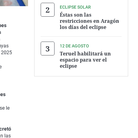
ECLIPSE SOLAR
Éstas son las
restricciones en Aragón
pes
los días del eclipse
a
s
uyas
12 DE AGOSTO
o 2025
Teruel habilitará un
espacio para ver el
eclipse
e
ces
se le
cretó
n las