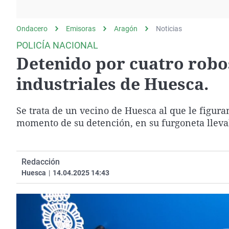
La rosa de los vientos
Caso
Extremadura
Gente viajera
Retornados
Galicia
Ondacero
Emisoras
Aragón
Noticias
Como el perro y el
Equipo de investigación
La Rioja
POLICÍA NACIONAL
gato
Detenido por cuatro robo
Operación Viuda
Navarra
Negra
País Vasco
industriales de Huesca.
Se trata de un vecino de Huesca al que le figura
momento de su detención, en su furgoneta lleva
Redacción
Huesca
|
14.04.2025 14:43