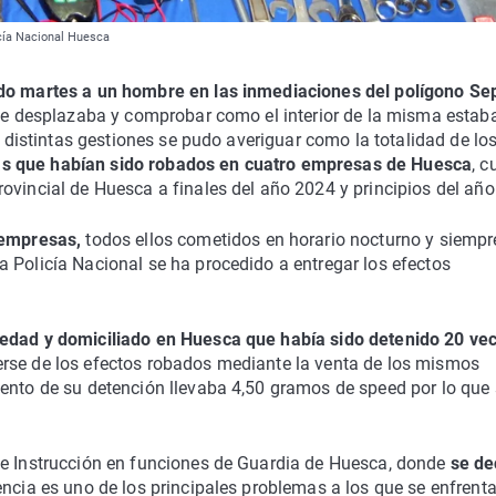
icía Nacional Huesca
ado martes a un hombre en las inmediaciones del polígono Se
e se desplazaba y comprobar como el interior de la misma estab
r distintas gestiones se pudo averiguar como la totalidad de lo
as que habían sido robados en cuatro empresas de Huesca
, c
ovincial de Huesca a finales del año 2024 y principios del añ
 empresas,
todos ellos cometidos en horario nocturno y siempr
 Policía Nacional se ha procedido a entregar los efectos
 edad y domiciliado en Huesca que había sido detenido 20 ve
erse de los efectos robados mediante la venta de los mismos
ento de su detención llevaba 4,50 gramos de speed por lo que 
de Instrucción en funciones de Guardia de Huesca, donde
se de
encia es uno de los principales problemas a los que se enfrenta