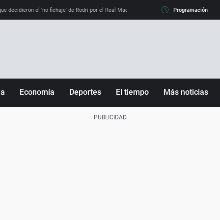
e decidieron el 'no fichaje' de Rodri por el Real Madrid y su 'sí' al Barça
Programación
La llamada de
ña
Economía
Deportes
El tiempo
Más noticias
Fútbol
Sociedad
Baloncesto
Mundo
Tenis
Salud
Motor
Cultura
Ciencia y Tecnología
adrid
Gastronomía
nciana
Medio ambiente