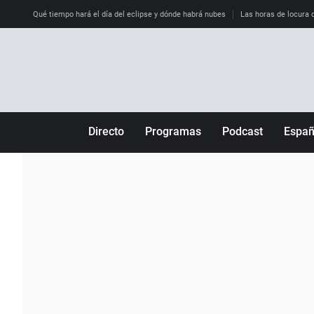
Qué tiempo hará el día del eclipse y dónde habrá nubes
Las horas de locura qu
Directo
Programas
Podcast
Espa
Más de uno
Los Perseguidos
Andalucía
Por fin
Malas decisiones
Aragón
Julia en la onda
Expedientes del más allá
Baleares
La brújula
El viaje del Guernica
Cantabria
Radioestadio
Invisibles
Cataluña
Radioestadio noche
Prohibido morirse
Comunidad de M
El colegio invisible
Esto no ha pasado
Comunitat Vale