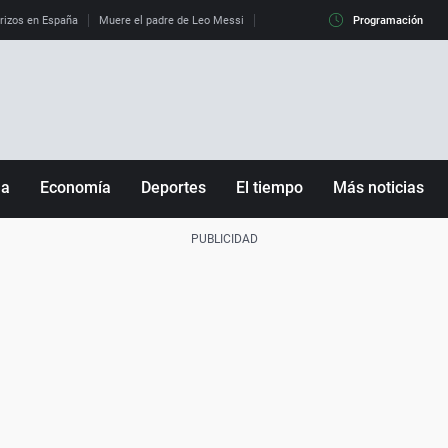
erizos en España
Muere el padre de Leo Messi
La diferencia entre observar el eclip
Programación
ña
Economía
Deportes
El tiempo
Más noticias
Fútbol
Sociedad
Baloncesto
Mundo
Tenis
Salud
Motor
Cultura
Ciencia y Tecnología
adrid
Gastronomía
nciana
Medio ambiente