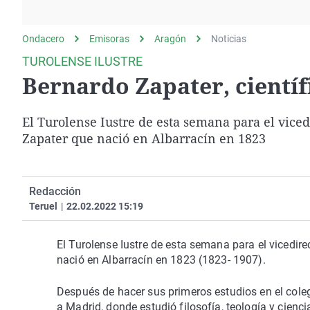
La rosa de los vientos
Caso
Extremadura
Gente viajera
Retornados
Galicia
Ondacero
Emisoras
Aragón
Noticias
Como el perro y el
Equipo de investigación
La Rioja
TUROLENSE ILUSTRE
gato
Bernardo Zapater, científ
Operación Viuda
Navarra
Negra
País Vasco
El Turolense Iustre de esta semana para el vicedi
Zapater que nació en Albarracín en 1823
Redacción
Teruel
|
22.02.2022 15:19
El Turolense Iustre de esta semana para el vicedirec
nació en Albarracín en 1823 (1823- 1907).
Después de hacer sus primeros estudios en el coleg
a Madrid, donde estudió filosofía, teología y cien