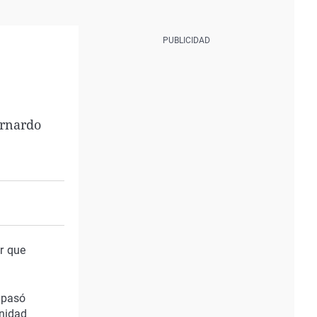
ernardo
er que
, pasó
unidad