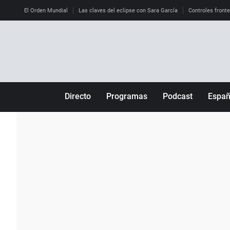
El Orden Mundial
Las claves del eclipse con Sara García
Controles front
Directo
Programas
Podcast
Espa
Más de uno
Los Perseguidos
Andalucía
Por fin
Malas decisiones
Aragón
Julia en la onda
Expedientes del más allá
Baleares
La brújula
El viaje del Guernica
Cantabria
Radioestadio
Invisibles
Cataluña
Radioestadio noche
Prohibido morirse
Comunidad de M
El colegio invisible
Esto no ha pasado
Comunitat Vale