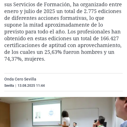
sus Servicios de Formación, ha organizado entre
La rosa de los vientos
Caso
Extremadura
Virales
enero y julio de 2025 un total de 2.775 ediciones
Gente viajera
Retornados
Galicia
Televisión
de diferentes acciones formativas, lo que
supone la mitad aproximadamente de lo
Como el perro y el gat
Equipo de investigaci
La Rioja
Elecciones
previsto para todo el año. Los profesionales han
Operación Viuda Negr
Navarra
obtenido en estas ediciones un total de 166.427
certificaciones de aptitud con aprovechamiento,
País Vasco
de los cuales un 25,63% fueron hombres y un
74,37%, mujeres.
Onda Cero Sevilla
Sevilla
|
13.08.2025 11:44