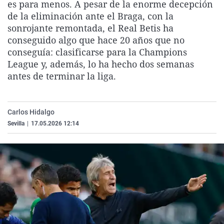
es para menos. A pesar de la enorme decepción
La rosa de los vientos
Caso
Extremadura
Virales
de la eliminación ante el Braga, con la
Gente viajera
Retornados
Galicia
Televisión
sonrojante remontada, el Real Betis ha
conseguido algo que hace 20 años que no
Como el perro y el gat
Equipo de investigaci
La Rioja
Elecciones
conseguía: clasificarse para la Champions
Operación Viuda Negr
Navarra
League y, además, lo ha hecho dos semanas
antes de terminar la liga.
País Vasco
Carlos Hidalgo
Sevilla
|
17.05.2026 12:14