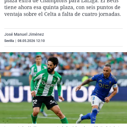
plaza extra de Champions para LaLiga. El Betis
La rosa de los vientos
Caso
Extremadura
Virales
tiene ahora esa quinta plaza, con seis puntos de
ventaja sobre el Celta a falta de cuatro jornadas.
Gente viajera
Retornados
Galicia
Televisión
Como el perro y el gat
Equipo de investigaci
La Rioja
Elecciones
Operación Viuda Negr
Navarra
José Manuel Jiménez
Sevilla
|
08.05.2026 12:10
País Vasco