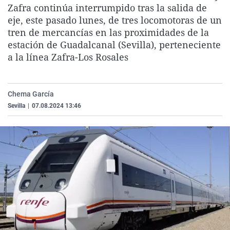
Zafra continúa interrumpido tras la salida de
La rosa de los vientos
Caso
Extremadura
Virales
eje, este pasado lunes, de tres locomotoras de un
Gente viajera
Retornados
Galicia
Televisión
tren de mercancías en las proximidades de la
estación de Guadalcanal (Sevilla), perteneciente
Como el perro y el gat
Equipo de investigaci
La Rioja
Elecciones
a la línea Zafra-Los Rosales
Operación Viuda Negr
Navarra
País Vasco
Chema García
Sevilla
|
07.08.2024 13:46