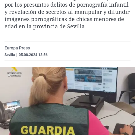
por los presuntos delitos de pornografía infantil
La rosa de los vientos
Caso
Extremadura
Virales
y revelación de secretos al manipular y difundir
Gente viajera
Retornados
Galicia
Televisión
imágenes pornográficas de chicas menores de
edad en la provincia de Sevilla.
Como el perro y el gat
Equipo de investigaci
La Rioja
Elecciones
Operación Viuda Negr
Navarra
País Vasco
Europa Press
Sevilla
|
05.08.2024 13:56