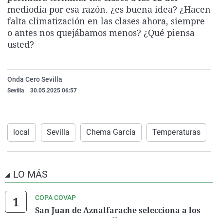
mediodía por esa razón. ¿es buena idea? ¿Hacen
La rosa de los vientos
Caso
Extremadura
Virales
falta climatización en las clases ahora, siempre
Gente viajera
Retornados
Galicia
Televisión
o antes nos quejábamos menos? ¿Qué piensa
Como el perro y el gat
Equipo de investigaci
La Rioja
Elecciones
usted?
Operación Viuda Negr
Navarra
País Vasco
Onda Cero Sevilla
Sevilla
|
30.05.2025 06:57
local
Sevilla
Chema García
Temperaturas
LO MÁS
COPA COVAP
San Juan de Aznalfarache selecciona a los