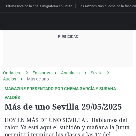
Última hora de la crisis migratoria en Ceuta
Las razones tras el cese de la funcion
Directo
Programas
Podcast
Más de uno
Los Perseguidos
Andalucía
Fútbol
Sociedad
Ondacero
Emisoras
Andalucía
Sevilla
España
Por fin
Malas decisiones
Aragón
Baloncesto
Mundo
Audios
Más de uno
Economía
Julia en la onda
Expedientes del más a
Baleares
Tenis
Salud
MAGAZINE PRESENTADO POR CHEMA GARCÍA Y SUSANA
Deportes
VALDÉS
La brújula
El viaje del Guernica
Cantabria
Motor
Cultura
Más de uno Sevilla 29/05/2025
El tiempo
Radioestadio
Invisibles
Cataluña
Ciencia y Tecnología
Más noticias
HOY EN MÁS DE UNO SEVILLA... Hablamos del
Radioestadio noche
Prohibido morirse
Comunidad de Madrid
Gastronomía
calor. Ya está aquí el subidón y mañana la Junta
El colegio invisible
Esto no ha pasado
Comunitat Valenciana
Medio ambiente
permitirá terminar las clases a las 12 del