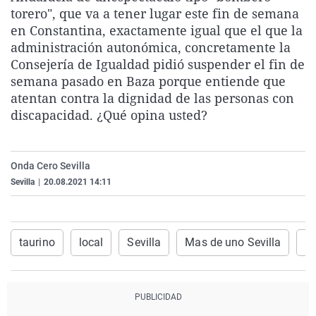
torero", que va a tener lugar este fin de semana
La rosa de los vientos
Caso
Extremadura
Virales
en Constantina, exactamente igual que el que la
Gente viajera
Retornados
Galicia
Televisión
administración autonómica, concretamente la
Como el perro y el gat
Equipo de investigaci
La Rioja
Elecciones
Consejería de Igualdad pidió suspender el fin de
semana pasado en Baza porque entiende que
Operación Viuda Negr
Navarra
atentan contra la dignidad de las personas con
País Vasco
discapacidad. ¿Qué opina usted?
Onda Cero Sevilla
Sevilla
|
20.08.2021 14:11
taurino
local
Sevilla
Mas de uno Sevilla
a