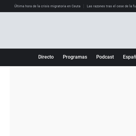
Última hora de la crisis migratoria en Ceuta
Las razones tras el cese de la f
Directo
Programas
Podcast
Espa
Más de uno
Los Perseguidos
Andalucía
Por fin
Malas decisiones
Aragón
Julia en la onda
Expedientes del más allá
Baleares
La brújula
El viaje del Guernica
Cantabria
Radioestadio
Invisibles
Cataluña
Radioestadio noche
Prohibido morirse
Comunidad de M
El colegio invisible
Esto no ha pasado
Comunitat Vale