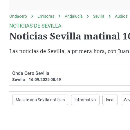
La rosa de los vientos
Caso
Extremadura
Gente viajera
Retornados
Galicia
Ondacero
Emisoras
Andalucía
Sevilla
Audios
Como el perro y el
Equipo de investigación
La Rioja
NOTICIAS DE SEVILLA
gato
Noticias Sevilla matinal 1
Operación Viuda
Navarra
Negra
País Vasco
Las noticias de Sevilla, a primera hora, con Jua
Onda Cero Sevilla
Sevilla
|
16.09.2025 08:49
Mas de uno Sevilla noticias
informativo
local
Sev