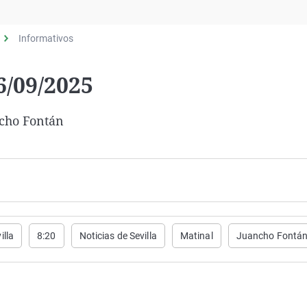
Virales
Televisión
Informativos
Elecciones
6/09/2025
ncho Fontán
illa
8:20
Noticias de Sevilla
Matinal
Juancho Fontá