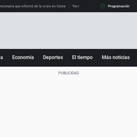
uncionaria que informó de la crisis en Ceuta
"No hay mafias, que no nos engañen": exper
Programación
ña
Economía
Deportes
El tiempo
Más noticias
Fútbol
Sociedad
Baloncesto
Mundo
Tenis
Salud
Motor
Cultura
Ciencia y Tecnología
adrid
Gastronomía
nciana
Medio ambiente