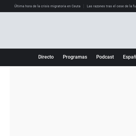
Última hora de la crisis migratoria en Ceuta
Las razones tras el cese de la f
Directo
Programas
Podcast
Espa
Más de uno
Los Perseguidos
Andalucía
Por fin
Malas decisiones
Aragón
Julia en la onda
Expedientes del más allá
Baleares
La brújula
El viaje del Guernica
Cantabria
Radioestadio
Invisibles
Cataluña
Radioestadio noche
Prohibido morirse
Comunidad de M
El colegio invisible
Esto no ha pasado
Comunitat Vale