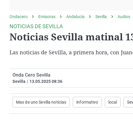
La rosa de los vientos
Caso
Extremadura
Gente viajera
Retornados
Galicia
Ondacero
Emisoras
Andalucía
Sevilla
Audios
Como el perro y el
Equipo de investigación
La Rioja
NOTICIAS DE SEVILLA
gato
Noticias Sevilla matinal 1
Operación Viuda
Navarra
Negra
País Vasco
Las noticias de Sevilla, a primera hora, con Jua
Onda Cero Sevilla
Sevilla
|
13.05.2025 08:36
Mas de uno Sevilla noticias
informativo
local
Sev