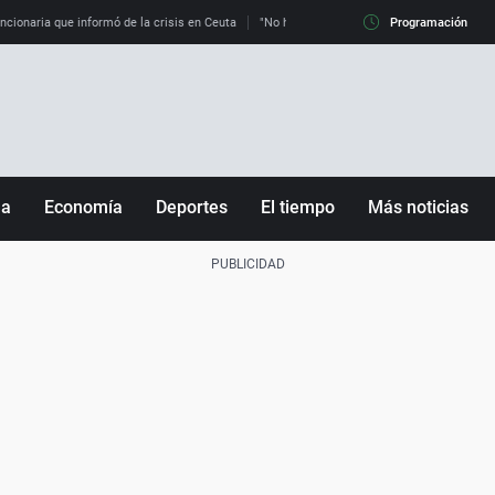
uncionaria que informó de la crisis en Ceuta
"No hay mafias, que no nos engañen": exper
Programación
ña
Economía
Deportes
El tiempo
Más noticias
Fútbol
Sociedad
Baloncesto
Mundo
Tenis
Salud
Motor
Cultura
Ciencia y Tecnología
adrid
Gastronomía
nciana
Medio ambiente