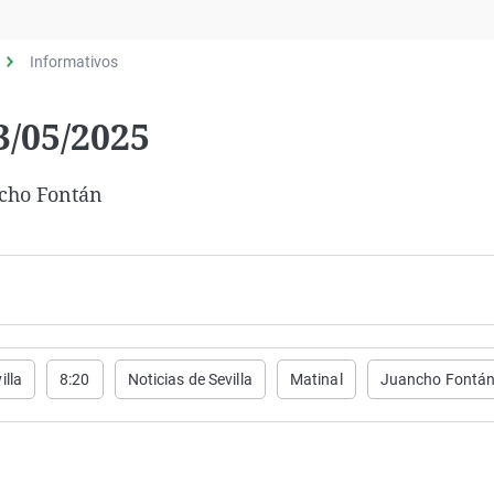
Virales
Televisión
Informativos
Elecciones
3/05/2025
ncho Fontán
illa
8:20
Noticias de Sevilla
Matinal
Juancho Fontá