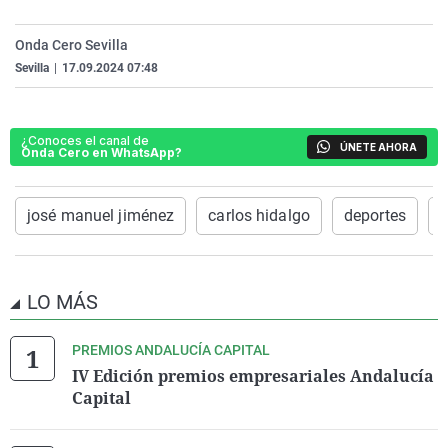
La rosa de los vientos
Caso
Extremadura
Virales
Onda Cero Sevilla
Gente viajera
Retornados
Galicia
Televisión
Sevilla
|
17.09.2024 07:48
Como el perro y el gat
Equipo de investigaci
La Rioja
Elecciones
Operación Viuda Negr
Navarra
¿Conoces el canal de
ÚNETE AHORA
Onda Cero en WhatsApp?
País Vasco
josé manuel jiménez
carlos hidalgo
deportes
S
LO MÁS
PREMIOS ANDALUCÍA CAPITAL
IV Edición premios empresariales Andalucía
Capital