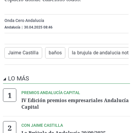
La rosa de los vientos
Caso
Extremadura
Virales
Gente viajera
Retornados
Galicia
Televisión
Onda Cero Andalucía
Como el perro y el gat
Equipo de investigaci
La Rioja
Elecciones
Andalucía
|
30.04.2025 08:46
Operación Viuda Negr
Navarra
País Vasco
Jaime Castilla
baños
la brujula de andalucia notic
LO MÁS
PREMIOS ANDALUCÍA CAPITAL
IV Edición premios empresariales Andalucía
Capital
CON JAIME CASTILLA