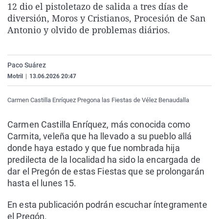
12 dio el pistoletazo de salida a tres días de
La rosa de los vientos
Caso
Extremadura
Virales
diversión, Moros y Cristianos, Procesión de San
Gente viajera
Retornados
Galicia
Televisión
Antonio y olvido de problemas diários.
Como el perro y el gat
Equipo de investigaci
La Rioja
Elecciones
Operación Viuda Negr
Navarra
Paco Suárez
País Vasco
Motril
|
13.06.2026 20:47
Carmen Castilla Enríquez Pregona las Fiestas de Vélez Benaudalla
Carmen Castilla Enríquez, más conocida como
Carmita, veleña que ha llevado a su pueblo allá
donde haya estado y que fue nombrada hija
predilecta de la localidad ha sido la encargada de
dar el Pregón de estas Fiestas que se prolongarán
hasta el lunes 15.
En esta publicación podrán escuchar íntegramente
el Pregón.