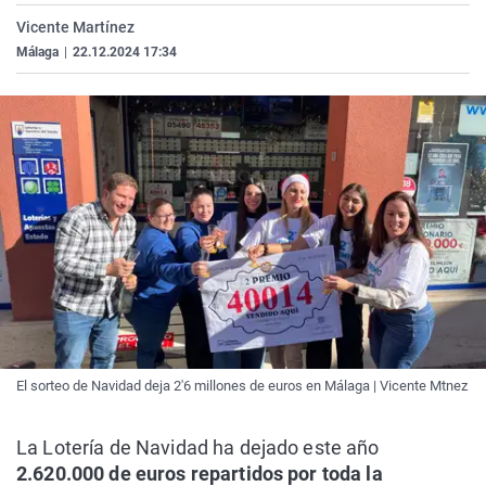
La rosa de los vientos
Caso
Extremadura
Virales
Vicente Martínez
Málaga
|
22.12.2024 17:34
Gente viajera
Retornados
Galicia
Televisión
Como el perro y el gat
Equipo de investigaci
La Rioja
Elecciones
Operación Viuda Negr
Navarra
País Vasco
El sorteo de Navidad deja 2'6 millones de euros en Málaga | Vicente Mtnez
La Lotería de Navidad ha dejado este año
2.620.000 de euros repartidos por toda la