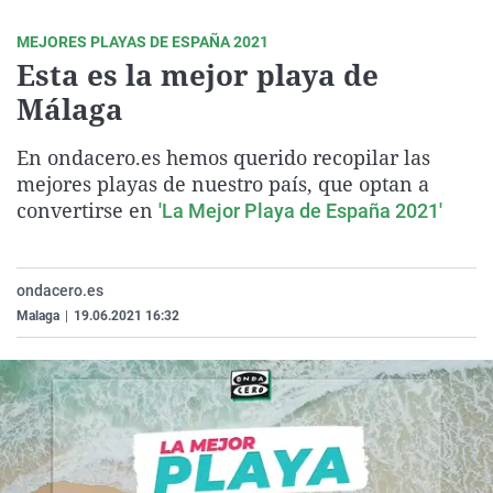
La rosa de los vientos
Caso
Extremadura
Virales
MEJORES PLAYAS DE ESPAÑA 2021
Gente viajera
Retornados
Galicia
Televisión
Esta es la mejor playa de
Como el perro y el gat
Equipo de investigaci
La Rioja
Elecciones
Málaga
Operación Viuda Negr
Navarra
En ondacero.es hemos querido recopilar las
País Vasco
mejores playas de nuestro país, que optan a
convertirse en
'La Mejor Playa de España 2021'
ondacero.es
Malaga
|
19.06.2021 16:32