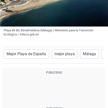
Playa Bil Bil, Benalmádena (Málaga) | Ministerio para la Transición
Ecológica / miteco.gob.es
Mejor Playa de España
mejor playa
Málaga
v