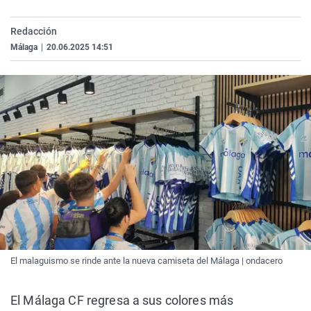
La rosa de los vientos
Caso
Extremadura
Virales
Redacción
Gente viajera
Retornados
Galicia
Televisión
Málaga
|
20.06.2025 14:51
Como el perro y el gat
Equipo de investigaci
La Rioja
Elecciones
Operación Viuda Negr
Navarra
País Vasco
El malaguismo se rinde ante la nueva camiseta del Málaga | ondacero
El Málaga CF regresa a sus colores más