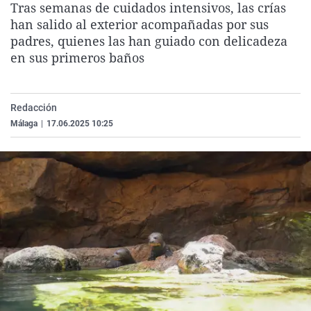
Tras semanas de cuidados intensivos, las crías
La rosa de los vientos
Caso
Extremadura
Virales
han salido al exterior acompañadas por sus
Gente viajera
Retornados
Galicia
Televisión
padres, quienes las han guiado con delicadeza
en sus primeros baños
Como el perro y el gat
Equipo de investigaci
La Rioja
Elecciones
Operación Viuda Negr
Navarra
Redacción
País Vasco
Málaga
|
17.06.2025 10:25