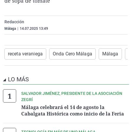
de sopa de tomate
La rosa de los vientos
Caso
Extremadura
Virales
Gente viajera
Retornados
Galicia
Televisión
Redacción
Como el perro y el gat
Equipo de investigaci
La Rioja
Elecciones
Málaga
|
14.07.2025 13:49
Operación Viuda Negr
Navarra
País Vasco
receta veraniega
Onda Cero Málaga
Málaga
G
LO MÁS
SALVADOR JIMÉNEZ, PRESIDENTE DE LA ASOCIACIÓN
ZEGRÍ
Málaga celebrará el 14 de agosto la
Cabalgata Histórica como inicio de la Feria